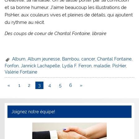
créativité, sa fantaisie. On se laisse porter par sa conviction
et sa bonne humeur. J’aime beaucoup les illustrations de
PisHier, aux couleurs vives et pleines de détails, qui ajoutent
du rythme au récit.
Des coups de coeur de Chantal Fontaine, libraire
Album
,
Album jeunesse
,
Bambou
,
cancer
,
Chantal Fontaine
,
Fonfon
,
Jannick Lachapelle
,
Lydia F. Ferron
,
maladie
,
PisHier
,
Valérie Fontaine
«
1
2
3
4
5
6
»
Joignez notre équipe!