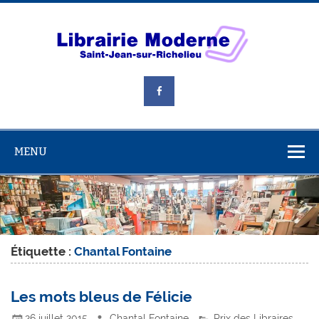
Skip
to
content
Libra
Mode
Livres, jouets et beaucoup plus!
MENU
Étiquette :
Chantal Fontaine
Les mots bleus de Félicie
26 juillet 2015
Chantal Fontaine
Prix des Libraires