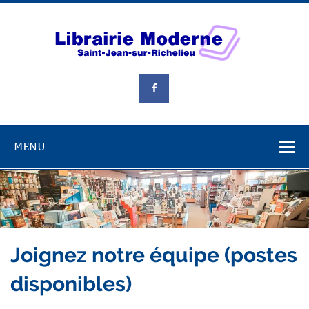
Skip
to
content
Libra
Mode
Livres, jouets et beaucoup plus!
MENU
Joignez notre équipe (postes
disponibles)