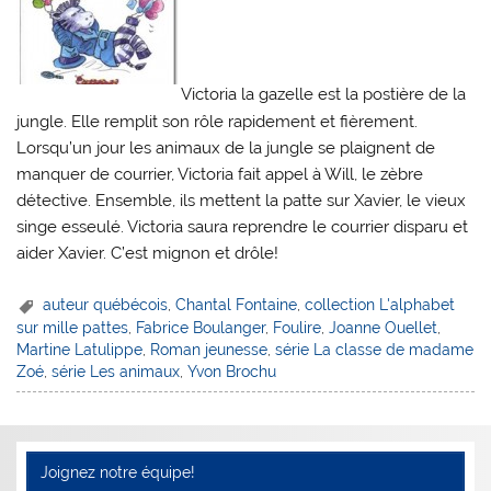
Victoria la gazelle est la postière de la
jungle. Elle remplit son rôle rapidement et fièrement.
Lorsqu’un jour les animaux de la jungle se plaignent de
manquer de courrier, Victoria fait appel à Will, le zèbre
détective. Ensemble, ils mettent la patte sur Xavier, le vieux
singe esseulé. Victoria saura reprendre le courrier disparu et
aider Xavier. C’est mignon et drôle!
auteur québécois
,
Chantal Fontaine
,
collection L'alphabet
sur mille pattes
,
Fabrice Boulanger
,
Foulire
,
Joanne Ouellet
,
Martine Latulippe
,
Roman jeunesse
,
série La classe de madame
Zoé
,
série Les animaux
,
Yvon Brochu
Joignez notre équipe!