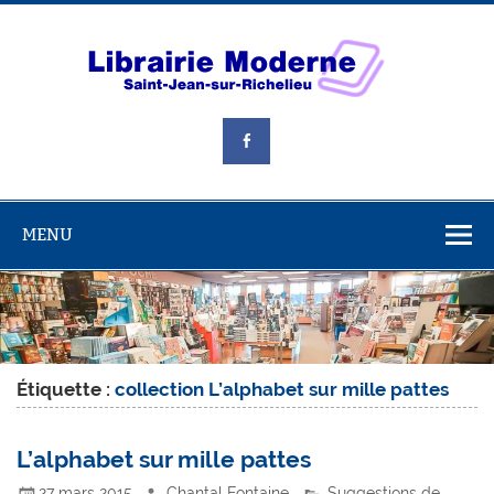
Skip
to
content
Libra
Mode
Livres, jouets et beaucoup plus!
MENU
Étiquette :
collection L’alphabet sur mille pattes
L’alphabet sur mille pattes
27 mars 2015
Chantal Fontaine
Suggestions de