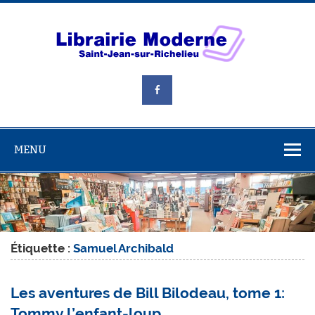
Skip
to
content
Libra
Mode
Livres, jouets et beaucoup plus!
MENU
Étiquette :
Samuel Archibald
Les aventures de Bill Bilodeau, tome 1:
Tommy l’enfant-loup